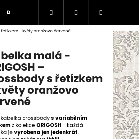
Hledat
Přihlášení
Nákupní
Doplňky
Kontakty
O nás
Obchodní
řetízkem - květy oranžovo červené
košík
belka malá -
IGOSH –
ossbody s řetízkem
květy oranžovo
rvené
 kabelka crossbody
s variabilním
zkem
z kolekce
ORIGOSH
- každá
lka je
vyrobena jen jedenkrát
.