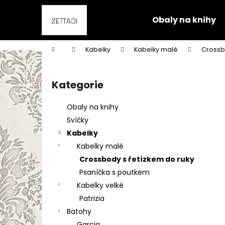
K
Přejít
na
o
Obaly na knihy
obsah
Zpět
Zpět
š
do
do
í
Domů
Kabelky
Kabelky malé
Crossb
k
obchodu
obchodu
P
o
Kategorie
Přeskočit
s
kategorie
t
Obaly na knihy
r
Svíčky
a
Kabelky
n
Kabelky malé
n
Crossbody s řetízkem do ruky
í
Psaníčka s poutkem
p
Kabelky velké
a
Patrizia
n
Batohy
e
Garcia