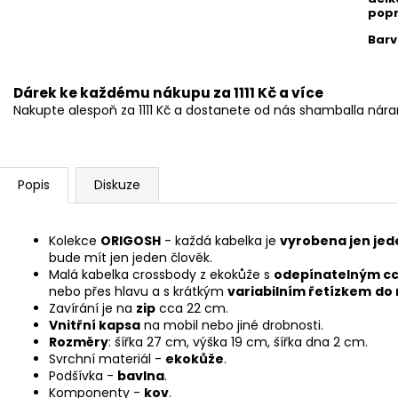
popr
Barv
Dárek ke každému nákupu za 1111 Kč a více
Nakupte alespoň za 1111 Kč a dostanete od nás shamballa ná
Popis
Diskuze
Kolekce
ORIGOSH
- každá kabelka je
vyrobena jen jed
bude mít jen jeden člověk.
Malá kabelka crossbody z ekokůže s
odepínatelným c
nebo přes hlavu a s krátkým
variabilním řetízkem
do 
Zavírání je na
zip
cca 22 cm.
Vnitřní kapsa
na mobil nebo jiné drobnosti.
Rozměry
: šířka 27 cm, výška 19 cm, šířka dna 2 cm.
Svrchní materiál -
ekokůže
.
Podšívka -
bavlna
.
Komponenty -
kov
.