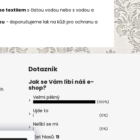
o textilem
s čistou vodou nebo s vodou a
ku
- doporučujeme lak na kůži pro ochranu a
Dotazník
Jak se Vám líbí náš e-
shop?
ch
Velmi pěkný
(100%)
Ujde to
(0%)
Nelíbí se mi
(0%)
Počet hlasů:
11