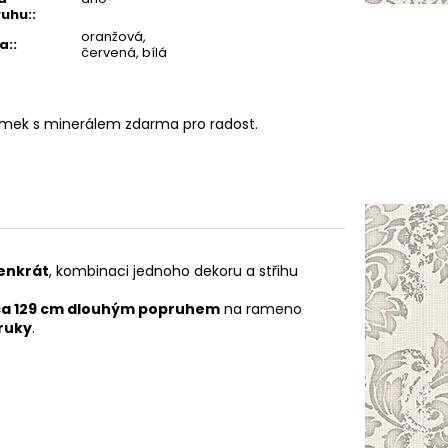
uhu:
:
oranžová,
a:
:
červená, bílá
ramek s minerálem zdarma pro radost.
enkrát
, kombinaci jednoho dekoru a střihu
ca 129 cm dlouhým popruhem
na rameno
ruky
.