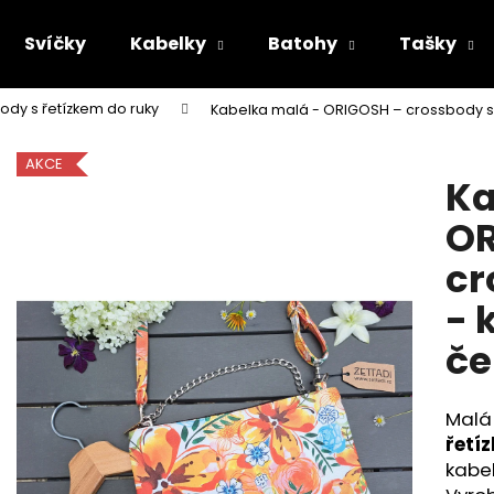
Svíčky
Kabelky
Batohy
Tašky
ody s řetízkem do ruky
Kabelka malá - ORIGOSH – crossbody s 
Co potřebujete najít?
AKCE
Ka
HLEDAT
OR
cr
Doporučujeme
- 
če
Malá
řetí
kabe