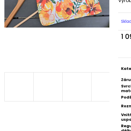
Vyro
Skla
1 
Měr
cena
Kate
Záru
Svrc
mate
Podš
Rozm
Vnit
uspo
Regu
délk