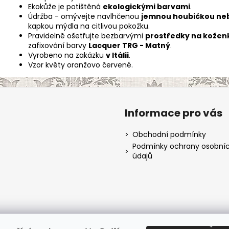
Ekokůže je potištěná
ekologickými barvami
.
Údržba - omývejte navlhčenou
jemnou houbičkou neb
kapkou mýdla na citlivou pokožku.
Pravidelně ošetřujte bezbarvými
prostředky na kožen
zafixování barvy
Lacquer TRG - Matný
.
Vyrobeno na zakázku
v Itálii
.
Vzor květy oranžovo červené.
Informace pro vás
Obchodní podmínky
Podmínky ochrany osobní
údajů