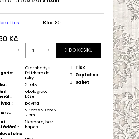
beno na zakázku
v Itálii
.
dem 1 kus
Kód:
80
090 Kč
ná
DO KOŠÍKU
:
Tisk
Crossbody s
gorie
:
řetízkem do
Zeptat se
ruky
Sdílet
ka
:
2 roky
hní
ekologická
riál:
:
kůže
ívka:
:
bavlna
27 cm x 20 cm x
ěry:
:
2 cm
řní
1 komora, bez
řádání:
:
kapes
lovatelná
a
ano