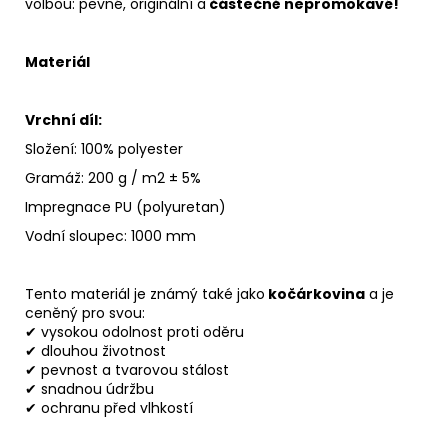
volbou: pevné, originální a
částečně nepromokavé!
Materiál
Vrchní díl:
Složení: 100% polyester
Gramáž: 200 g / m2 ± 5%
Impregnace PU (polyuretan)
Vodní sloupec: 1000 mm
Tento materiál je známý také jako
kočárkovina
a je
ceněný pro svou:
✔ vysokou odolnost proti oděru
✔ dlouhou životnost
✔ pevnost a tvarovou stálost
✔ snadnou údržbu
✔ ochranu před vlhkostí