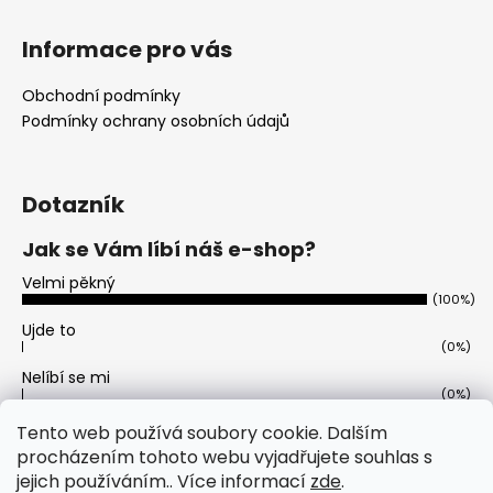
t
í
Informace pro vás
Obchodní podmínky
Podmínky ochrany osobních údajů
Dotazník
Jak se Vám líbí náš e-shop?
Velmi pěkný
(100%)
Ujde to
(0%)
Nelíbí se mi
(0%)
Počet hlasů:
11
Tento web používá soubory cookie. Dalším
procházením tohoto webu vyjadřujete souhlas s
jejich používáním.. Více informací
zde
.