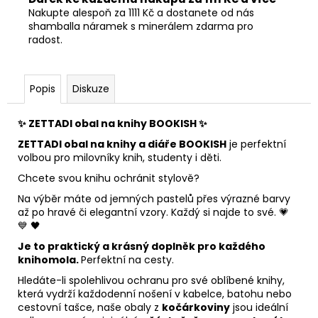
Nakupte alespoň za 1111 Kč a dostanete od nás
shamballa náramek s minerálem zdarma pro
radost.
Popis
Diskuze
✨
ZETTADI obal na knihy BOOKISH
✨
ZETTADI obal na knihy a diáře BOOKISH
je perfektní
volbou pro milovníky knih, studenty i děti.
Chcete svou knihu ochránit stylově?
Na výběr máte od jemných pastelů přes výrazné barvy
až po hravé či elegantní vzory. Každý si najde to své. 💗
💙 🖤
Je to praktický a krásný doplněk pro každého
knihomola.
Perfektní na cesty.
Hledáte-li spolehlivou ochranu pro své oblíbené knihy,
která vydrží každodenní nošení v kabelce, batohu nebo
cestovní tašce, naše obaly z
kočárkoviny
jsou ideální