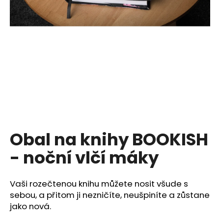
a
j
í
t
?
HLEDAT
Obal na knihy BOOKISH
- noční vlčí máky
D
o
p
Vaši rozečtenou knihu můžete nosit všude s
o
sebou, a přitom ji nezničíte, neušpiníte a zůstane
r
jako nová.
u