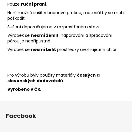
Pouze
ruční praní
.
Není možné sušit v bubnové pračce, materiál by se mohl
poškodit.
Sušení doporučujeme v rozprostřeném stavu.
Výrobek se
nesmí žehlit
, napařování a zpracování
párou je nepřípustné.
Výrobek se
nesmí bělit
prostředky uvolňujícími chlór.
Pro výrobu byly použity materiály
českých a
slovenských dodavatelů
.
Vyrobeno v ČR.
Z
á
Facebook
p
a