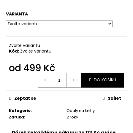
č
u
j
VARIANTA
e
m
e
Zvolte variantu
Kód:
Zvolte variantu
od
499 Kč
Měrná
DO KOŠÍKU
cena:
Zeptat se
Sdílet
Kategorie
:
Obaly na knihy
Záruka
:
2 roky
Dárek ke každému nákupu za 1111 Kč a více