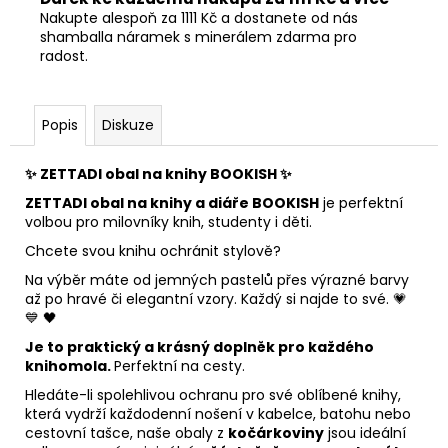
Nakupte alespoň za 1111 Kč a dostanete od nás
shamballa náramek s minerálem zdarma pro
radost.
Popis
Diskuze
✨
ZETTADI obal na knihy BOOKISH
✨
ZETTADI obal na knihy a diáře BOOKISH
je perfektní
volbou pro milovníky knih, studenty i děti.
Chcete svou knihu ochránit stylově?
Na výběr máte od jemných pastelů přes výrazné barvy
až po hravé či elegantní vzory. Každý si najde to své. 💗
💙 🖤
Je to praktický a krásný doplněk pro každého
knihomola.
Perfektní na cesty.
Hledáte-li spolehlivou ochranu pro své oblíbené knihy,
která vydrží každodenní nošení v kabelce, batohu nebo
cestovní tašce, naše obaly z
kočárkoviny
jsou ideální