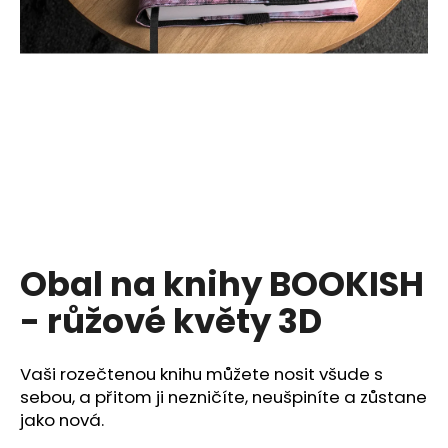
a
j
í
t
?
HLEDAT
Obal na knihy BOOKISH
- růžové květy 3D
D
o
p
Vaši rozečtenou knihu můžete nosit všude s
o
sebou, a přitom ji nezničíte, neušpiníte a zůstane
r
jako nová.
u