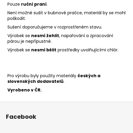
Pouze
ruční praní
.
Není možné sušit v bubnové pračce, materiál by se mohl
poškodit.
Sušení doporučujeme v rozprostřeném stavu.
Výrobek se
nesmí žehlit
, napařování a zpracování
párou je nepřípustné.
Výrobek se
nesmí bělit
prostředky uvolňujícími chlór.
Pro výrobu byly použity materiály
českých a
slovenských dodavatelů
.
Vyrobeno v ČR.
Z
á
Facebook
p
a