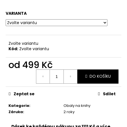
č
u
j
VARIANTA
e
m
e
Zvolte variantu
Kód:
Zvolte variantu
od
499 Kč
Měrná
DO KOŠÍKU
cena:
Zeptat se
Sdílet
Kategorie
:
Obaly na knihy
Záruka
:
2 roky
Dárek ke každému nákupu za 1111 Kč a více