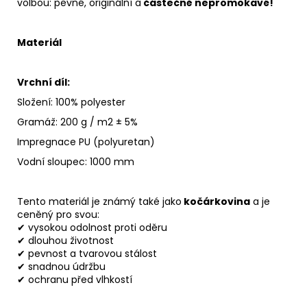
volbou: pevné, originální a
částečně nepromokavé!
Materiál
Vrchní díl:
Složení: 100% polyester
Gramáž: 200 g / m2 ± 5%
Impregnace PU (polyuretan)
Vodní sloupec: 1000 mm
Tento materiál je známý také jako
kočárkovina
a je
ceněný pro svou:
✔ vysokou odolnost proti oděru
✔ dlouhou životnost
✔ pevnost a tvarovou stálost
✔ snadnou údržbu
✔ ochranu před vlhkostí