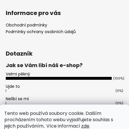
t
í
Informace pro vás
Obchodní podmínky
Podmínky ochrany osobních údajů
Dotazník
Jak se Vám líbí náš e-shop?
Velmi pěkný
(100%)
Ujde to
(0%)
Nelíbí se mi
(0%)
Počet hlasů:
11
Tento web používá soubory cookie. Dalším
procházením tohoto webu vyjadřujete souhlas s
jejich používáním.. Více informací
zde
.