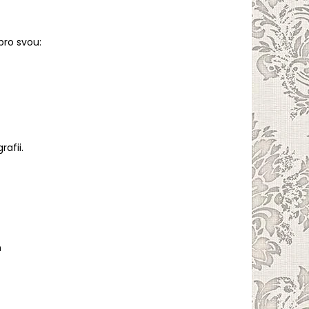
pro svou:
rafii.
n