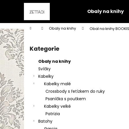
K
Přejít
na
o
Obaly na knihy
obsah
Zpět
Zpět
š
do
do
í
Domů
Obaly na knihy
Obal na knihy BOOKIS
k
obchodu
obchodu
P
o
Kategorie
Přeskočit
s
kategorie
t
Obaly na knihy
r
Svíčky
a
Kabelky
n
Kabelky malé
n
Crossbody s řetízkem do ruky
í
Psaníčka s poutkem
p
Kabelky velké
a
Patrizia
n
Batohy
e
Garcia