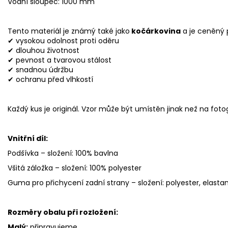
Vodní sloupec: 1000 mm
Tento materiál je známý také jako
kočárkovina
a je ceněný 
✔ vysokou odolnost proti oděru
✔ dlouhou životnost
✔ pevnost a tvarovou stálost
✔ snadnou údržbu
✔ ochranu před vlhkostí
Každý kus je originál. Vzor může být umístěn jinak než na fotog
Vnitřní díl:
Podšívka – složení: 100% bavlna
Všitá záložka – složení: 100% polyester
Guma pro přichycení zadní strany – složení: polyester, elasta
Rozměry obalu při rozložení:
Malý:
připravujeme