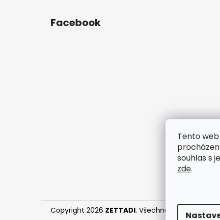
Z
á
Facebook
p
a
t
í
Tento web 
procházení
souhlas s j
zde
.
Copyright 2026
ZETTADI
. Všechna práva vyhraz
Nastave