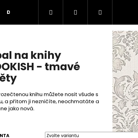
Hledat
Přihlášení
Nákupní
Doplňky
Kontakty
O nás
Obchodní
košík
al na knihy
OKISH - tmavé
ěty
rozečtenou knihu můžete nosit všude s
, a přitom ji nezničíte, neochmatáte a
ane jako nová.
ANTA