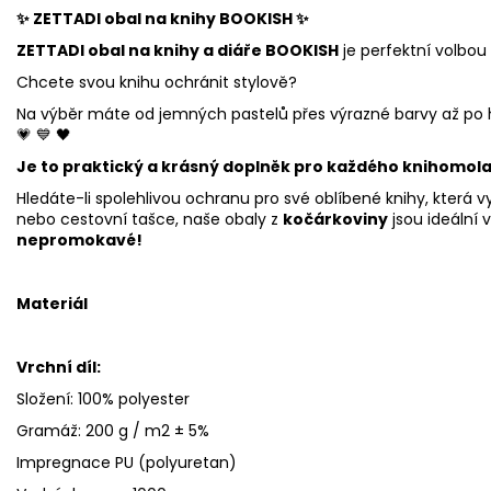
✨
ZETTADI obal na knihy BOOKISH
✨
ZETTADI obal na knihy a diáře BOOKISH
je perfektní volbou 
Chcete svou knihu ochránit stylově?
Na výběr máte od jemných pastelů přes výrazné barvy až po hra
💗 💙 🖤
Je to praktický a krásný doplněk pro každého knihomola
Hledáte-li spolehlivou ochranu pro své oblíbené knihy, která 
nebo cestovní tašce, naše obaly z
kočárkoviny
jsou ideální v
nepromokavé!
Materiál
Vrchní díl:
Složení: 100% polyester
Gramáž: 200 g / m2 ± 5%
Impregnace PU (polyuretan)