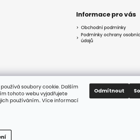
Informace pro vás
Obchodní podmínky
Podmínky ochrany osobní
údajů
používá soubory cookie. Dalším
Odmítnout
S
m tohoto webu vyjadřujete
ejich používáním.. Více informací
Facebook
Instagram
instagram
ena.
Upravit nastavení cookies
ní