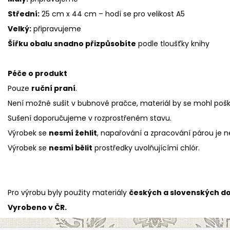
Střední:
25 cm x 44 cm – hodí se pro velikost A5
Velký:
připravujeme
Šířku obalu snadno přizpůsobíte
podle tloušťky knihy
Péče o produkt
Pouze
ruční praní
.
Není možné sušit v bubnové pračce, materiál by se mohl pošk
Sušení doporučujeme v rozprostřeném stavu.
Výrobek se
nesmí žehlit
, napařování a zpracování párou je n
Výrobek se
nesmí bělit
prostředky uvolňujícími chlór.
Pro výrobu byly použity materiály
českých a slovenských d
Vyrobeno v ČR.