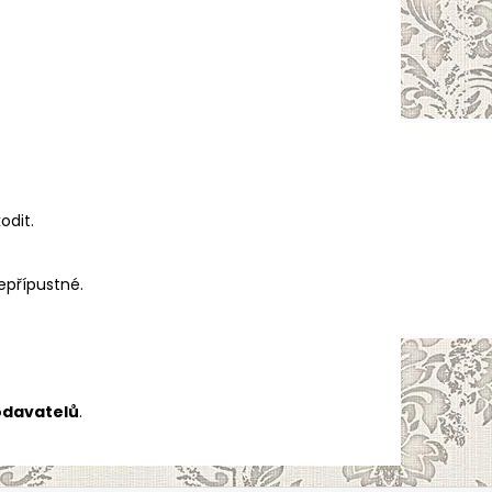
odit.
epřípustné.
odavatelů
.