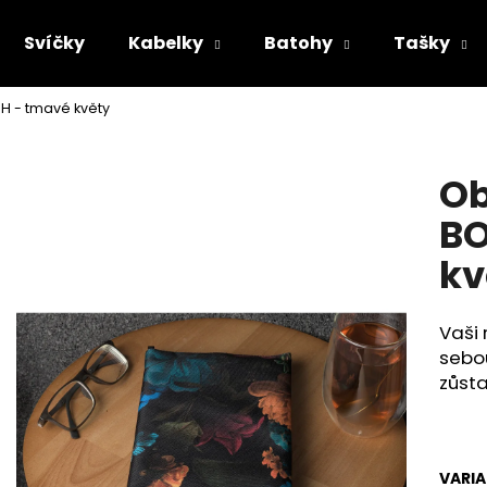
Svíčky
Kabelky
Batohy
Tašky
H - tmavé květy
Co potřebujete najít?
Ob
HLEDAT
BO
kv
Doporučujeme
Vaši 
sebou
zůst
VARI