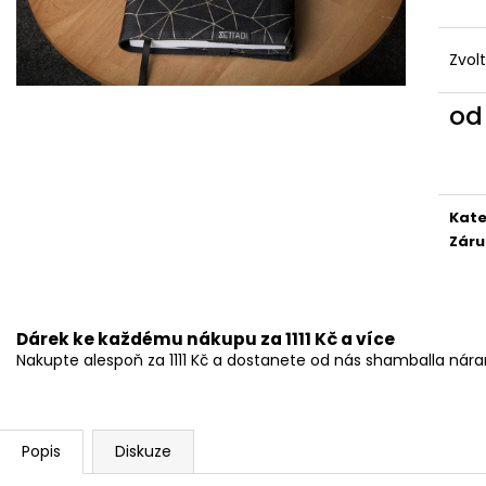
Zvol
o
Měr
cena
Kate
Záru
Dárek ke každému nákupu za 1111 Kč a více
Nakupte alespoň za 1111 Kč a dostanete od nás shamballa ná
Popis
Diskuze