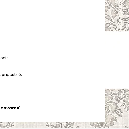
odit.
epřípustné.
odavatelů
.