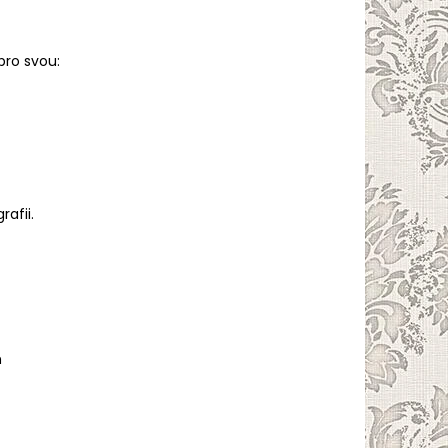
pro svou:
rafii.
n