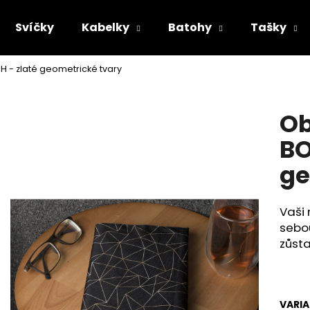
Svíčky
Kabelky
Batohy
Tašky
H - zlaté geometrické tvary
Co potřebujete najít?
Ob
HLEDAT
BO
ge
Doporučujeme
Vaši 
sebou
zůst
VARI