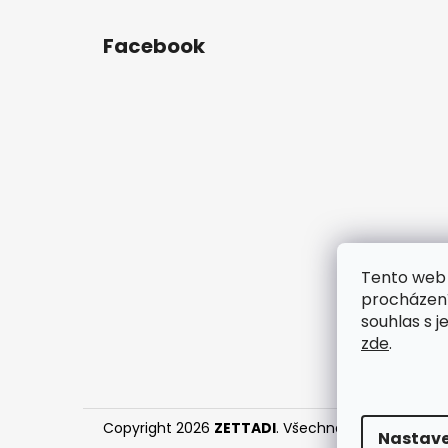
Z
á
Facebook
p
a
t
í
Tento web 
procházení
souhlas s j
zde
.
Copyright 2026
ZETTADI
. Všechna práva vyhraz
Nastave