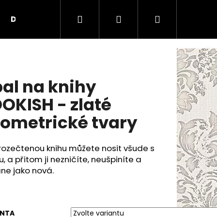
Hledat
Přihlášení
Nákupní
Doplňky
Kontakty
O nás
Obchodní
košík
al na knihy
OKISH - zlaté
ometrické tvary
rozečtenou knihu můžete nosit všude s
, a přitom ji nezničíte, neušpiníte a
ane jako nová.
ANTA