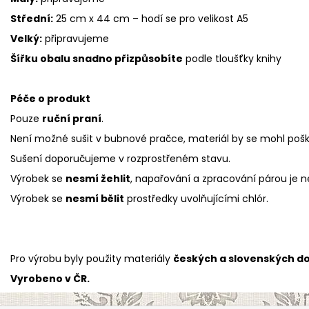
Střední:
25 cm x 44 cm – hodí se pro velikost A5
Velký:
připravujeme
Šířku obalu snadno přizpůsobíte
podle tloušťky knihy
Péče o produkt
Pouze
ruční praní
.
Není možné sušit v bubnové pračce, materiál by se mohl pošk
Sušení doporučujeme v rozprostřeném stavu.
Výrobek se
nesmí žehlit
, napařování a zpracování párou je n
Výrobek se
nesmí bělit
prostředky uvolňujícími chlór.
Pro výrobu byly použity materiály
českých a slovenských d
Vyrobeno v ČR.