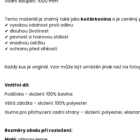
Vodní sloupec: 1000 mm
Tento materiál je známý také jako
kočárkovina
a je ceněný 
✔ vysokou odolnost proti oděru
✔ dlouhou životnost
✔ pevnost a tvarovou stálost
✔ snadnou údržbu
✔ ochranu před vlhkostí
Každý kus je originál. Vzor může být umístěn jinak než na fotog
Vnitřní díl:
Podšívka – složení: 100% bavlna
Všitá záložka – složení: 100% polyester
Guma pro přichycení zadní strany – složení: polyester, elasta
Rozměry obalu při rozložení:
Malý:
připravujeme