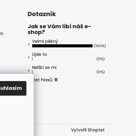
Dotazník
Jak se Vám líbí náš e-
shop?
ch
Velmi pěkný
(100%)
Ujde to
(0%)
Nelíbí se mi
(0%)
Počet hlasů:
11
ouhlasím
Vytvořil Shoptet