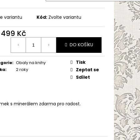
te variantu
Kód:
Zvolte variantu
d
499 Kč
ná
DO KOŠÍKU
:
Tisk
gorie
:
Obaly na knihy
ka
:
2 roky
Zeptat se
Sdílet
ramek s minerálem zdarma pro radost.