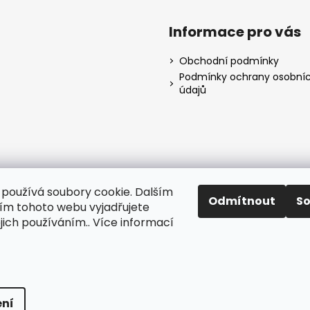
Informace pro vás
Obchodní podmínky
Podmínky ochrany osobní
údajů
používá soubory cookie. Dalším
Odmítnout
S
m tohoto webu vyjadřujete
ejich používáním.. Více informací
Facebook
Instagram
instagram
ena.
Upravit nastavení cookies
ní