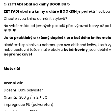
✨
ZETTADI obal na knihy BOOKISH
✨
ZETTADI obal na knihy a diáře BOOKISH
je perfektní volbou 
Chcete svou knihu ochránit stylově?
Na výběr máte od jemných pastelů přes výrazné barvy až po hra
💗 💙 🖤
Je to praktický a krásný doplněk pro každého knihomola
Hledáte-li spolehlivou ochranu pro své oblíbené knihy, která 
nebo cestovní tašce, naše obaly z
kočárkoviny
jsou ideální v
nepromokavé!
Materiál
Vrchní díl:
Složení: 100% polyester
Gramáž: 200 g / m2 ± 5%
Impregnace PU (polyuretan)