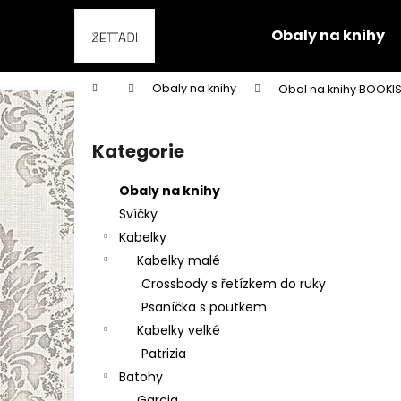
K
Přejít
na
o
Obaly na knihy
obsah
Zpět
Zpět
š
do
do
í
Domů
Obaly na knihy
Obal na knihy BOOKIS
k
obchodu
obchodu
P
o
Kategorie
Přeskočit
s
kategorie
t
Obaly na knihy
r
Svíčky
a
Kabelky
n
Kabelky malé
n
Crossbody s řetízkem do ruky
í
Psaníčka s poutkem
p
Kabelky velké
a
Patrizia
n
Batohy
e
Garcia