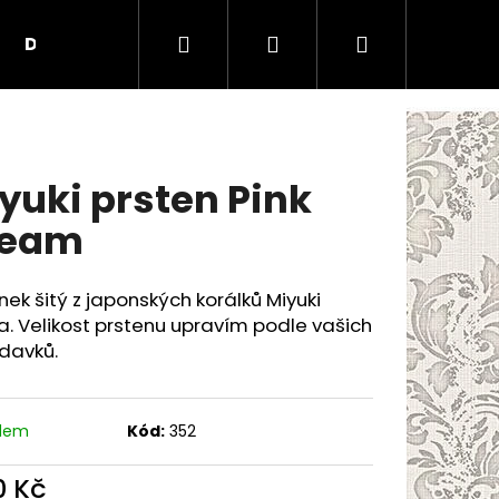
Hledat
Přihlášení
Nákupní
Doplňky
Kontakty
O nás
Obchodní
košík
yuki prsten Pink
ream
nek šitý z japonských korálků Miyuki
a. Velikost prstenu upravím podle vašich
davků.
adem
Kód:
352
0 Kč