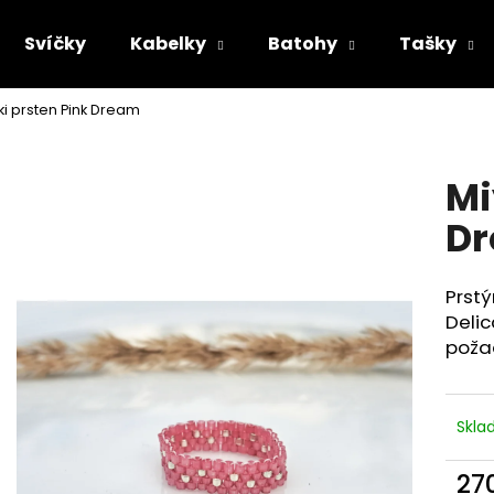
Svíčky
Kabelky
Batohy
Tašky
ki prsten Pink Dream
Co potřebujete najít?
Mi
HLEDAT
D
Prstý
Doporučujeme
Delic
poža
Skl
27