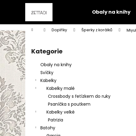
K
Přejít
na
o
Obaly na knihy
obsah
Zpět
Zpět
š
do
do
í
Domů
Doplňky
Šperky z korálků
Miyu
k
obchodu
obchodu
P
o
Kategorie
Přeskočit
s
kategorie
t
Obaly na knihy
r
Svíčky
a
Kabelky
n
Kabelky malé
n
Crossbody s řetízkem do ruky
í
Psaníčka s poutkem
p
Kabelky velké
a
Patrizia
n
Batohy
e
Garcia