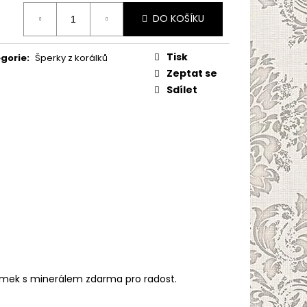
ná
DO KOŠÍKU
:
Tisk
gorie
:
Šperky z korálků
Zeptat se
Sdílet
ramek s minerálem zdarma pro radost.