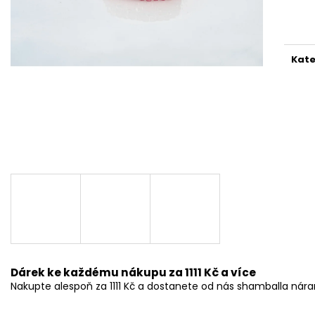
Měr
cena
Kate
Dárek ke každému nákupu za 1111 Kč a více
Nakupte alespoň za 1111 Kč a dostanete od nás shamballa ná