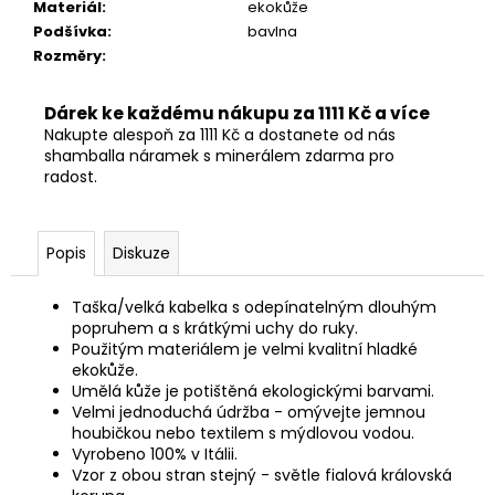
Materiál
:
ekokůže
Podšívka
:
bavlna
Rozměry
:
Dárek ke každému nákupu za 1111 Kč a více
Nakupte alespoň za 1111 Kč a dostanete od nás
shamballa náramek s minerálem zdarma pro
radost.
Popis
Diskuze
Taška/velká kabelka s odepínatelným dlouhým
popruhem a s krátkými uchy do ruky.
Použitým materiálem je velmi kvalitní hladké
ekokůže.
Umělá kůže je potištěná ekologickými barvami.
Velmi jednoduchá údržba - omývejte jemnou
houbičkou nebo textilem s mýdlovou vodou.
Vyrobeno 100% v Itálii.
Vzor z obou stran stejný - světle fialová královská