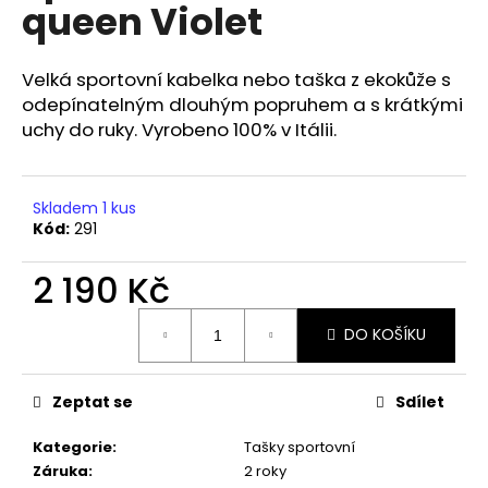
č
queen Violet
u
j
e
Velká sportovní kabelka nebo taška z ekokůže s
m
odepínatelným dlouhým popruhem a s krátkými
e
uchy do ruky. Vyrobeno 100% v Itálii.
Skladem 1 kus
Kód:
291
2 190 Kč
Měrná
DO KOŠÍKU
cena:
Zeptat se
Sdílet
Kategorie
:
Tašky sportovní
Záruka
:
2 roky