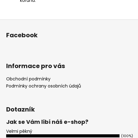
koruna.
Z
á
Facebook
p
a
t
í
Informace pro vás
Obchodní podmínky
Podmínky ochrany osobních údajů
Dotazník
Jak se Vám líbí náš e-shop?
Velmi pěkný
(100%)